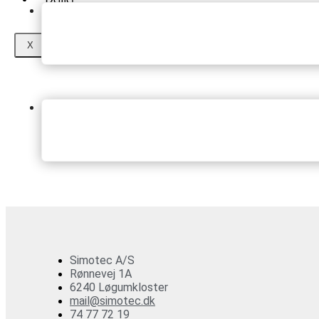
X
Simotec A/S
Rønnevej 1A
6240 Løgumkloster
mail@simotec.dk
74 77 72 19