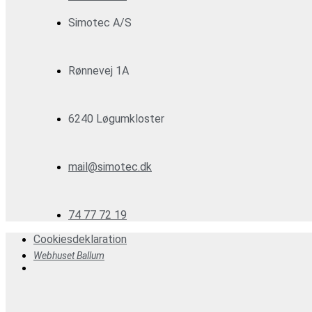
Simotec A/S
Rønnevej 1A
6240 Løgumkloster
mail@simotec.dk
74 77 72 19
Cookiesdeklaration
Webhuset Ballum