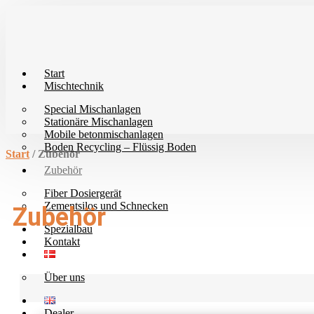
Zum
Inhalt
wechseln
Start
Mischtechnik
Special Mischanlagen
Stationäre Mischanlagen
Mobile betonmischanlagen
Boden Recycling – Flüssig Boden
Start
/ Zubehör
Zubehör
Fiber Dosiergerät
Zementsilos und Schnecken
Zubehör
Spezialbau
Kontakt
Über uns
Dealer