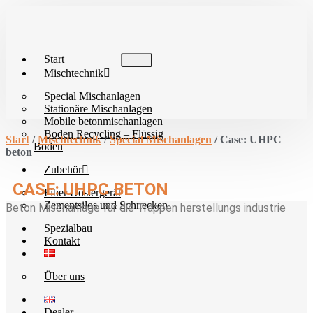
Zum
Inhalt
wechseln
Start
Mischtechnik
Special Mischanlagen
Stationäre Mischanlagen
Mobile betonmischanlagen
Boden Recycling – Flüssig
Start
/
Mischtechnik
/
Special Mischanlagen
/ Case: UHPC
Boden
beton
Zubehör
CASE: UHPC BETON
Fiber Dosiergerät
Zementsilos und Schnecken
Beton Mischanlage für die Trappen herstellungs industrie
Spezialbau
Kontakt
Über uns
Dealer