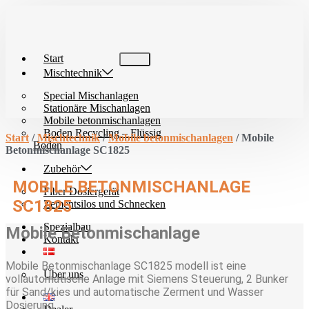
Zum
Inhalt
wechseln
Start
Mischtechnik
Special Mischanlagen
Stationäre Mischanlagen
Mobile betonmischanlagen
Boden Recycling – Flüssig
Start
/
Mischtechnik
/
Mobile betonmischanlagen
/ Mobile
Boden
Betonmischanlage SC1825
Zubehör
MOBILE BETONMISCHANLAGE
Fiber Dosiergerät
SC1825
Zementsilos und Schnecken
Spezialbau
Mobile Betonmischanlage
Kontakt
Mobile Betonmischanlage SC1825 modell ist eine
Über uns
vollautomatische Anlage mit Siemens Steuerung, 2 Bunker
für Sand/kies und automatische Zerment und Wasser
Dosierung.