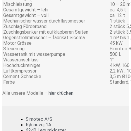
Mischleistung
10 – 20 m
Gesamtgewicht – lehr
ca. 4,5 t
Gesamtgewicht – voll
ca. 12 t
Mechanischer wasser durchflussmesser
1 stück
Zuschlag Förderband
2 stück 5
Zuschlagsbunker mit aufklapbaren Seiten
2 stück 3
Gegenstrohmmischer – fabrikat Sicoma
1 m³ bis 1
Motor Grösse
45 kW
Steuerung
Simotec 
Wassertank mit wasserpumpe
500 L
Wasseranschluss
1″
Hochdruckreiniger
4 kW, 160 
Luftkompressor
2,2 kW , 1
Cement Schnecke
3,5 m Ø10
Farbe
Standard,
Alle unsere Modelle –
hier drücken
Simotec A/S
Rønnevej 1A
6240 Løgumkloster