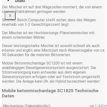
Dealer
Der Mischer ist auf drei Wägezellen montiert, die von einem
starren Stahlrahmen getragen werden.
X
Simotec Batch Computer stellt sicher, dass das Wiegen
innerhalb von 1-2 Gewichtsprozent liegt.
Der Mischer ist ein Hochleistungs-Planetenmischer mit
einem rotierenden Wirbler.
Dieser leistungsstarke Mischer ist sowohl schnell als auch
intensiv und ergibt eine Mischzeit nach Wasserzugabe von ca.
30 Sekunden für die meisten Betonarten.
Mobile Betonmischanlage SC1200 ist mit einem
unabhängigen Dieselgeneratorsystem ausgestattet. Die
Stromversorgung kann entweder aus dem eigenen
Generatorsystem erfolgen oder auf Feststrom umgestellt
werden. Die Anlage kann Dh. als Hybrid bezeichnet werden.’
Mobile betonmischanlage SC1825 Technische
Daten
Mischanlage (Hakenabroller)
ca. L 6,0 