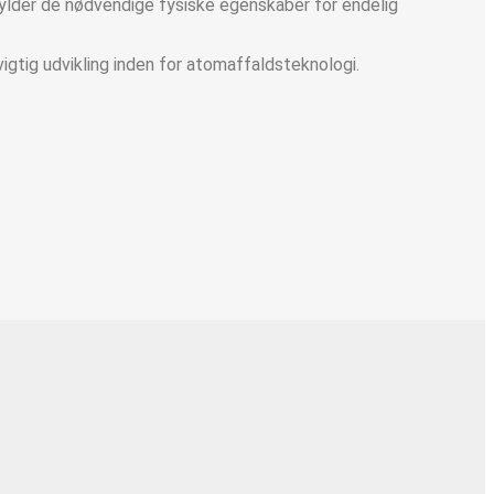
opfylder de nødvendige fysiske egenskaber for endelig
igtig udvikling inden for atomaffaldsteknologi.