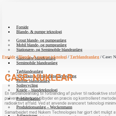
Videre
til
indhold
Forside
Blande- & pumpe teknologi
Grout blande- og pumpeanlæg
Mobil blande- og pumpeanlæg
Stationære- og Semimobile blandeanlæg
Forside
/
Blande- & pumpe teknologi
/
Tørblandeanlæg
/ Case: 
Stationære blandeanlæg
Semimobile blandeanlæg
Tørblandeanlæg
CASE: NUKLEAR
Nybygning /Ombygning /renovering
Mobile blandeanlæg
Soilrecycling
Kniele – blandeteknologi
En tørblandeanlæg til forblanding af pulver til radioaktive st
pulvere. Anlægget tilbyder en præcis og kontrolleret metode 
Præfabrikation
radioaktivt affald. Ved at anvende avanceret teknologi minime
Produktionsanlæg – Weckenmann
Samarbejdet med Nukem Technologies har gjort det muligt at
Anlægstyper