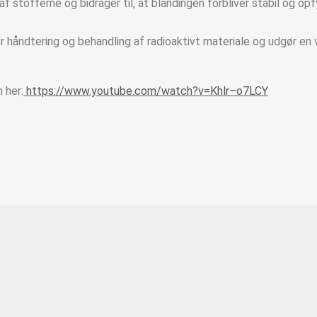
af stofferne og bidrager til, at blandingen forbliver stabil og 
 håndtering og behandling af radioaktivt materiale og udgør en v
 her:
https://www.youtube.com/watch?v=Khlr–o7LCY