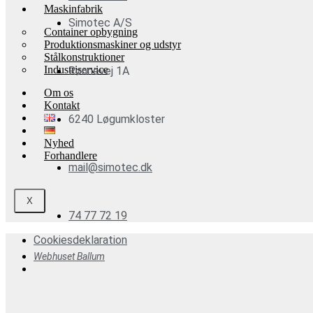
Maskinfabrik
Simotec A/S
Container opbygning
Produktionsmaskiner og udstyr
Stålkonstruktioner
Industriservice
Rønnevej 1A
Om os
Kontakt
6240 Løgumkloster
Nyhed
Forhandlere
mail@simotec.dk
X
74 77 72 19
Cookiesdeklaration
Webhuset Ballum