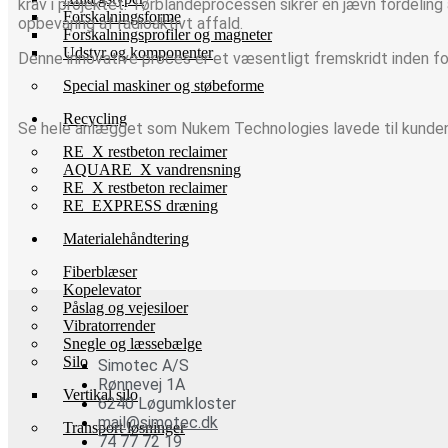
krav i projektet. Tørblandeprocessen sikrer en jævn fordeling 
Forskalningsforme
opbevaring af radioaktivt affald.
Forskalningsprofiler og magneter
Udstyr og komponenter
Denne innovative proces er et væsentligt fremskridt inden for
Special maskiner og støbeforme
Recycling
Se hele anlægget som Nukem Technologies lavede til kunden
RE_X restbeton reclaimer
AQUARE_X vandrensning
RE_X restbeton reclaimer
RE_EXPRESS dræning
Materialehåndtering
Fiberblæser
Kopelevator
Påslag og vejesiloer
Vibratorrender
Snegle og læssebælge
Silo
Simotec A/S
Rønnevej 1A
Vertikal silo
6240 Løgumkloster
mail@simotec.dk
Transport løsninger
74 77 72 19