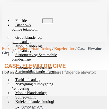
Videre
til
indhold
Forside
Blande- &
pumpe teknologi
Grout blande- og
pumpeanlæg
Mobil blande- og
Forside
/
Materialehåndtering
/
Kopelevator
/ Case: Elevator
pumpeanlæg
Give
Stationære- og Semimobile
blandeanlæg
CASE: ELEVATOR GIVE
Stationære blandeanlæg
Semimobile blandeanlæg
Hos en kunde i Give har vi installeret følgende elevator:
Tørblandeanlæg
Nybygning /Ombygning
/renovering
Mobile blandeanlæg
Soilrecycling
Kniele – blandeteknologi
Simotec A/S