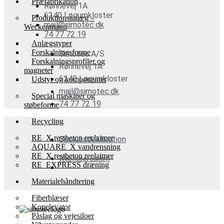
Præfabrikation
Rønnevej 1A
6240 Løgumkloster
Produktionsanlæg –
mail@simotec.dk
Weckenmann
74 77 72 19
Anlægstyper
Forskalningsforme
Simotec A/S
Forskalningsprofiler og
Rønnevej 1A
magneter
6240 Løgumkloster
Udstyr og komponenter
mail@simotec.dk
Special maskiner og
74 77 72 19
støbeforme
Recycling
RE_X restbeton reclaimer
Cookiesdeklaration
AQUARE_X vandrensning
RE_X restbeton reclaimer
Webhuset Ballum
RE_EXPRESS dræning
Materialehåndtering
Fiberblæser
Kopelevator
Påslag og vejesiloer