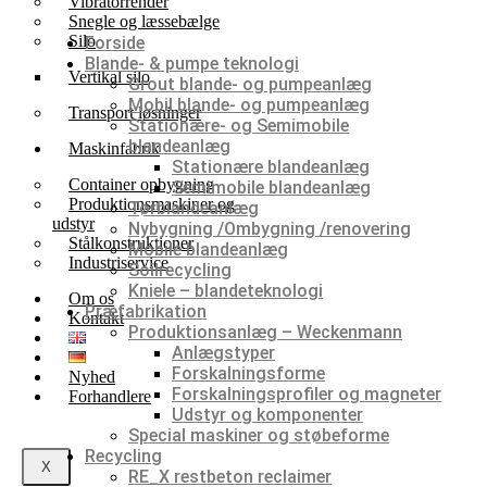
Vibratorrender
Snegle og læssebælge
Silo
Forside
Blande- & pumpe teknologi
Vertikal silo
Grout blande- og pumpeanlæg
Mobil blande- og pumpeanlæg
Transport løsninger
Stationære- og Semimobile
blandeanlæg
Maskinfabrik
Stationære blandeanlæg
Container opbygning
Semimobile blandeanlæg
Produktionsmaskiner og
Tørblandeanlæg
udstyr
Nybygning /Ombygning /renovering
Stålkonstruktioner
Mobile blandeanlæg
Industriservice
Soilrecycling
Kniele – blandeteknologi
Om os
Præfabrikation
Kontakt
Produktionsanlæg – Weckenmann
Anlægstyper
Forskalningsforme
Nyhed
Forskalningsprofiler og magneter
Forhandlere
Udstyr og komponenter
Special maskiner og støbeforme
Recycling
X
RE_X restbeton reclaimer