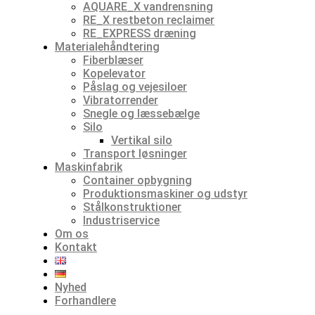
AQUARE_X vandrensning
RE_X restbeton reclaimer
RE_EXPRESS dræning
Materialehåndtering
Fiberblæser
Kopelevator
Påslag og vejesiloer
Vibratorrender
Snegle og læssebælge
Silo
Vertikal silo
Transport løsninger
Maskinfabrik
Container opbygning
Produktionsmaskiner og udstyr
Stålkonstruktioner
Industriservice
Om os
Kontakt
Nyhed
Forhandlere