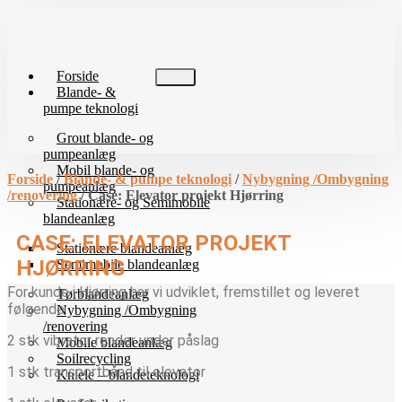
Videre
til
indhold
Forside
Blande- &
pumpe teknologi
Grout blande- og
pumpeanlæg
Mobil blande- og
Forside
/
Blande- & pumpe teknologi
/
Nybygning /Ombygning
pumpeanlæg
/renovering
/ Case: Elevator projekt Hjørring
Stationære- og Semimobile
blandeanlæg
CASE: ELEVATOR PROJEKT
Stationære blandeanlæg
HJØRRING
Semimobile blandeanlæg
For kunde i Hjørring har vi udviklet, fremstillet og leveret
Tørblandeanlæg
følgende:
Nybygning /Ombygning
/renovering
2 stk vibrator render under påslag
Mobile blandeanlæg
Soilrecycling
1 stk transportbånd til elevator
Kniele – blandeteknologi