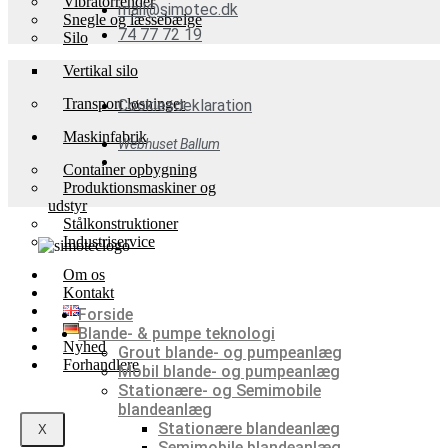
Vibratorrender
mail@simotec.dk
Snegle og læssebælge
74 77 72 19
Silo
Vertikal silo
Transport løsninger
Cookiesdeklaration
Maskinfabrik
Webhuset Ballum
Container opbygning
Produktionsmaskiner og
udstyr
Stålkonstruktioner
Industriservice
Om os
Kontakt
Forside
Blande- & pumpe teknologi
Nyhed
Grout blande- og pumpeanlæg
Forhandlere
Mobil blande- og pumpeanlæg
Stationære- og Semimobile
blandeanlæg
Stationære blandeanlæg
X
Semimobile blandeanlæg