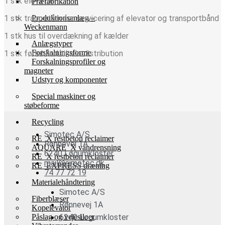
1 stk elevator
Præfabrikation
1 stk trappetårn for servicering af elevator og transportbånd
Produktionsanlæg –
Weckenmann
1 stk hus til overdækning af kælder
Anlægstyper
Forskalningsforme
1 stk fødebånd til silo distribution
Forskalningsprofiler og
magneter
Udstyr og komponenter
Special maskiner og
støbeforme
Recycling
Simotec A/S
RE_X restbeton reclaimer
Rønnevej 1A
AQUARE_X vandrensning
6240 Løgumkloster
RE_X restbeton reclaimer
mail@simotec.dk
RE_EXPRESS dræning
74 77 72 19
Materialehåndtering
Simotec A/S
Fiberblæser
Rønnevej 1A
Kopelevator
Påslag og vejesiloer
6240 Løgumkloster