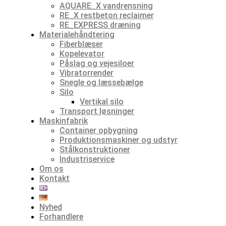
AQUARE_X vandrensning
RE_X restbeton reclaimer
RE_EXPRESS dræning
Materialehåndtering
Fiberblæser
Kopelevator
Påslag og vejesiloer
Vibratorrender
Snegle og læssebælge
Silo
Vertikal silo
Transport løsninger
Maskinfabrik
Container opbygning
Produktionsmaskiner og udstyr
Stålkonstruktioner
Industriservice
Om os
Kontakt
Nyhed
Forhandlere