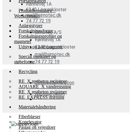
Præfabrikation
Rønnevej 1A
6240 Løgumkloster
Produktionsanlæg –
mail@simotec.dk
Weckenmann
74 77 72 19
Anlægstyper
Forskalningsforme
Simotec A/S
Forskalningsprofiler og
Rønnevej 1A
magneter
Udstyr og komponenter
6240 Løgumkloster
mail@simotec.dk
Special maskiner og
74 77 72 19
støbeforme
Recycling
RE_X restbeton reclaimer
Cookiesdeklaration
AQUARE_X vandrensning
RE_X restbeton reclaimer
Webhuset Ballum
RE_EXPRESS dræning
Materialehåndtering
Fiberblæser
Kopelevator
Påslag og vejesiloer