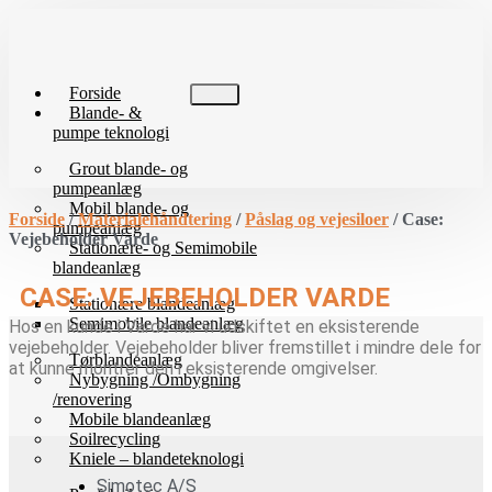
Videre
til
indhold
Forside
Blande- &
pumpe teknologi
Grout blande- og
pumpeanlæg
Mobil blande- og
Forside
/
Materialehåndtering
/
Påslag og vejesiloer
/ Case:
pumpeanlæg
Vejebeholder Varde
Stationære- og Semimobile
blandeanlæg
CASE: VEJEBEHOLDER VARDE
Stationære blandeanlæg
Semimobile blandeanlæg
Hos en kunde i Varde har vi udskiftet en eksisterende
vejebeholder. Vejebeholder bliver fremstillet i mindre dele for
Tørblandeanlæg
at kunne montrer den i eksisterende omgivelser.
Nybygning /Ombygning
/renovering
Mobile blandeanlæg
Soilrecycling
Kniele – blandeteknologi
Simotec A/S