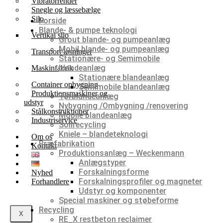
Vibratorrender
Snegle og læssebælge
Silo
Forside
Blande- & pumpe teknologi
Vertikal silo
Grout blande- og pumpeanlæg
Mobil blande- og pumpeanlæg
Transport løsninger
Stationære- og Semimobile
blandeanlæg
Maskinfabrik
Stationære blandeanlæg
Container opbygning
Semimobile blandeanlæg
Produktionsmaskiner og
Tørblandeanlæg
udstyr
Nybygning /Ombygning /renovering
Stålkonstruktioner
Mobile blandeanlæg
Industriservice
Soilrecycling
Kniele – blandeteknologi
Om os
Præfabrikation
Kontakt
Produktionsanlæg – Weckenmann
Anlægstyper
Forskalningsforme
Nyhed
Forskalningsprofiler og magneter
Forhandlere
Udstyr og komponenter
Special maskiner og støbeforme
Recycling
X
RE_X restbeton reclaimer