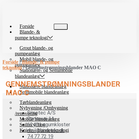
Videre
til
indhold
Forside
Blande- &
pumpe teknologi
Grout blande- og
pumpeanlæg
Mobil blande- og
Forside
/
Blande- & pumpe
pumpeanlæg
teknologi
/ Gennemstrømningsblander MAO C
Stationære- og Semimobile
blandeanlæg
GENNEMSTRØMNINGSBLANDER
Stationære blandeanlæg
MAO C
Semimobile blandeanlæg
Tørblandeanlæg
Nybygning /Ombygning
Simotec A/S
/renovering
Rønnevej 1A
Mobile blandeanlæg
6240 Løgumkloster
Soilrecycling
Kniele – blandeteknologi
mail@simotec.dk
74 77 72 19