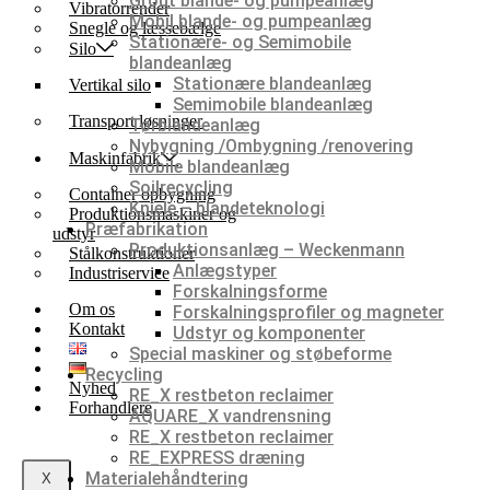
Grout blande- og pumpeanlæg
Vibratorrender
Mobil blande- og pumpeanlæg
Snegle og læssebælge
Stationære- og Semimobile
Silo
blandeanlæg
Stationære blandeanlæg
Vertikal silo
Semimobile blandeanlæg
Transport løsninger
Tørblandeanlæg
Nybygning /Ombygning /renovering
Maskinfabrik
Mobile blandeanlæg
Soilrecycling
Container opbygning
Kniele – blandeteknologi
Produktionsmaskiner og
Præfabrikation
udstyr
Produktionsanlæg – Weckenmann
Stålkonstruktioner
Anlægstyper
Industriservice
Forskalningsforme
Om os
Forskalningsprofiler og magneter
Kontakt
Udstyr og komponenter
Special maskiner og støbeforme
Recycling
Nyhed
RE_X restbeton reclaimer
Forhandlere
AQUARE_X vandrensning
RE_X restbeton reclaimer
RE_EXPRESS dræning
Materialehåndtering
X