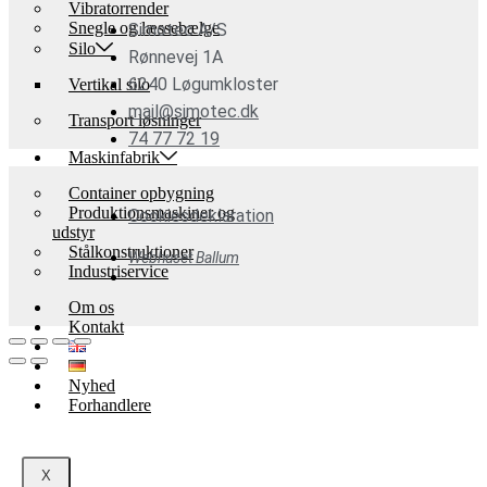
Vibratorrender
Snegle og læssebælge
Simotec A/S
Silo
Rønnevej 1A
6240 Løgumkloster
Vertikal silo
mail@simotec.dk
Transport løsninger
74 77 72 19
Maskinfabrik
Container opbygning
Produktionsmaskiner og
Cookiesdeklaration
udstyr
Stålkonstruktioner
Webhuset Ballum
Industriservice
Om os
Kontakt
Nyhed
Forhandlere
X