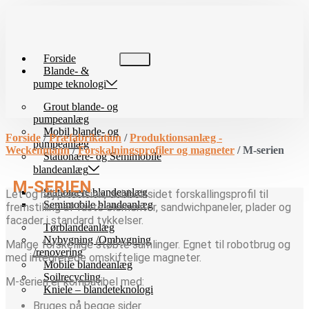
Videre
til
indhold
Forside
Blande- &
pumpe teknologi
Grout blande- og
pumpeanlæg
Mobil blande- og
Forside
/
Præfabrikation
/
Produktionsanlæg -
pumpeanlæg
Weckenmann
/
Forskalningsprofiler og magneter
/ M-serien
Stationære- og Semimobile
blandeanlæg
M-SERIEN
Stationære blandeanlæg
Let og høj præcision, dobbeltsidet forskallingsprofil til
Semimobile blandeanlæg
fremstilling af faste elementer, sandwichpaneler, plader og
facader i standard tykkelser.
Tørblandeanlæg
Nybygning /Ombygning
Mange forskellige støbte samlinger. Egnet til robotbrug og
/renovering
med integrerede omskiftelige magneter.
Mobile blandeanlæg
Soilrecycling
M-serien er kompatibel med:
Kniele – blandeteknologi
Bruges på begge sider