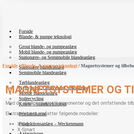
Videre
til
indhold
Forside
Blande- & pumpe teknologi
Grout blande- og pumpeanlæg
Mobil blande- og pumpeanlæg
Stationære- og Semimobile blandeanlæg
Forside
/
Blande- & pumpe teknologi
/ Magnetsystemer og tilbeh
Stationære blandeanlæg
Semimobile blandeanlæg
Tørblandeanlæg
MAGNETSYSTEMER OG T
Nybygning /Ombygning /renovering
Mobile blandeanlæg
Soilrecycling
Med de alsidige magnetkomponenter og det omfattende tilbeh
Kniele – blandeteknologi
Ekstraudstyret omfatter følgende modeller:
Præfabrikation
X-Gap
Produktionsanlæg – Weckenmann
X-Smart
Anlægstyper