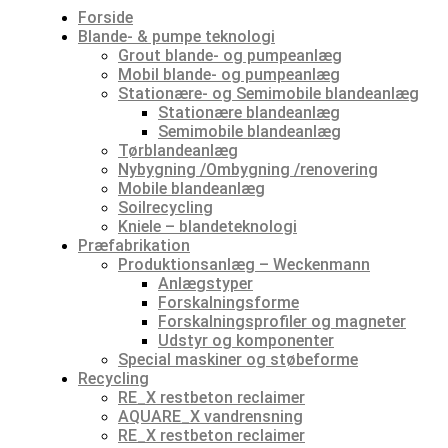
Forside
Blande- & pumpe teknologi
Grout blande- og pumpeanlæg
Mobil blande- og pumpeanlæg
Stationære- og Semimobile blandeanlæg
Stationære blandeanlæg
Semimobile blandeanlæg
Tørblandeanlæg
Nybygning /Ombygning /renovering
Mobile blandeanlæg
Soilrecycling
Kniele – blandeteknologi
Præfabrikation
Produktionsanlæg – Weckenmann
Anlægstyper
Forskalningsforme
Forskalningsprofiler og magneter
Udstyr og komponenter
Special maskiner og støbeforme
Recycling
RE_X restbeton reclaimer
AQUARE_X vandrensning
RE_X restbeton reclaimer