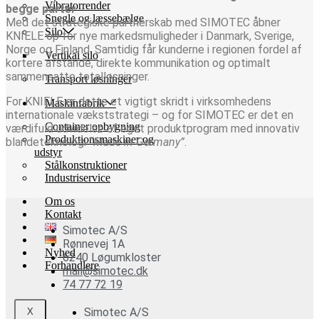
Vibratorrender
begge parter
Snegle og læssebælge
Med det strategiske partnerskab med SIMOTEC åbner
Silo
KNIELE op for nye markedsmuligheder i Danmark, Sverige,
Norge og Finland. Samtidig får kunderne i regionen fordel af
Vertikal silo
kortere afstande, direkte kommunikation og optimalt
sammensatte totalløsninger.
Transport løsninger
For KNIELE er dette et vigtigt skridt i virksomhedens
Maskinfabrik
internationale vækststrategi – og for SIMOTEC er det en
Container opbygning
værdifuld udvidelse af eget produktprogram med innovativ
Produktionsmaskiner og
blandeteknologi
“Made in Germany”
.
udstyr
Stålkonstruktioner
Industriservice
Om os
Kontakt
Simotec A/S
Rønnevej 1A
Nyhed
6240 Løgumkloster
Forhandlere
mail@simotec.dk
74 77 72 19
Simotec A/S
X