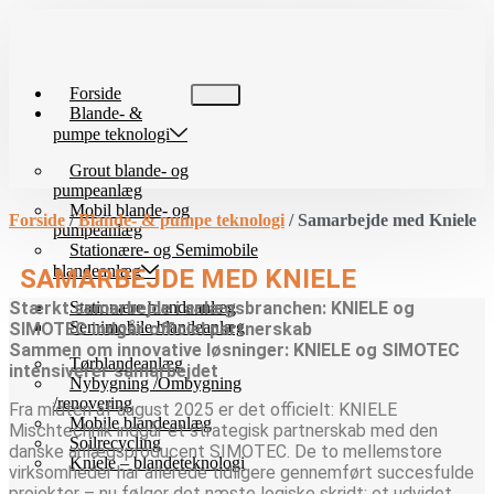
Videre
til
indhold
Forside
Blande- &
pumpe teknologi
Grout blande- og
pumpeanlæg
Mobil blande- og
Forside
/
Blande- & pumpe teknologi
/ Samarbejde med Kniele
pumpeanlæg
Stationære- og Semimobile
blandeanlæg
SAMARBEJDE MED KNIELE
Stærkt samarbejde i anlægsbranchen: KNIELE og
Stationære blandeanlæg
Semimobile blandeanlæg
SIMOTEC indgår officiel partnerskab
Sammen om innovative løsninger: KNIELE og SIMOTEC
Tørblandeanlæg
intensiverer samarbejdet
Nybygning /Ombygning
/renovering
Fra midten af august 2025 er det officielt: KNIELE
Mobile blandeanlæg
Mischtechnik indgår et strategisk partnerskab med den
Soilrecycling
danske anlægsproducent SIMOTEC. De to mellemstore
Kniele – blandeteknologi
virksomheder har allerede tidligere gennemført succesfulde
projekter – nu følger det næste logiske skridt: et udvidet