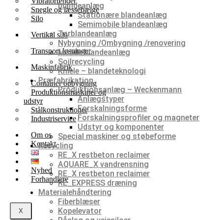
Vibratorrender
blandeanlæg
Snegle og læssebælge
Stationære blandeanlæg
Silo
Semimobile blandeanlæg
Tørblandeanlæg
Vertikal silo
Nybygning /Ombygning /renovering
Transport løsninger
Mobile blandeanlæg
Soilrecycling
Maskinfabrik
Kniele – blandeteknologi
Præfabrikation
Container opbygning
Produktionsanlæg – Weckenmann
Produktionsmaskiner og
Anlægstyper
udstyr
Forskalningsforme
Stålkonstruktioner
Forskalningsprofiler og magneter
Industriservice
Udstyr og komponenter
Om os
Special maskiner og støbeforme
Kontakt
Recycling
RE_X restbeton reclaimer
AQUARE_X vandrensning
Nyhed
RE_X restbeton reclaimer
Forhandlere
RE_EXPRESS dræning
Materialehåndtering
Fiberblæser
Kopelevator
X