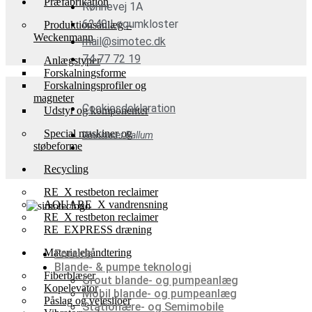
Præfabrikation
Rønnevej 1A
6240 Løgumkloster
Produktionsanlæg –
Weckenmann
mail@simotec.dk
74 77 72 19
Anlægstyper
Forskalningsforme
Forskalningsprofiler og
magneter
Cookiesdeklaration
Udstyr og komponenter
Special maskiner og
Webhuset Ballum
støbeforme
Recycling
RE_X restbeton reclaimer
AQUARE_X vandrensning
RE_X restbeton reclaimer
RE_EXPRESS dræning
Materialehåndtering
Forside
Blande- & pumpe teknologi
Fiberblæser
Grout blande- og pumpeanlæg
Kopelevator
Mobil blande- og pumpeanlæg
Påslag og vejesiloer
Stationære- og Semimobile