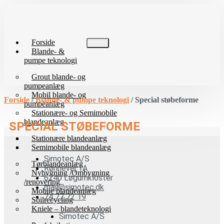
Videre
til
indhold
Forside
Blande- &
pumpe teknologi
Grout blande- og
pumpeanlæg
Mobil blande- og
Forside
/
Blande- & pumpe teknologi
/ Special støbeforme
pumpeanlæg
Stationære- og Semimobile
blandeanlæg
SPECIAL STØBEFORME
Stationære blandeanlæg
Semimobile blandeanlæg
Simotec A/S
Tørblandeanlæg
Rønnevej 1A
Nybygning /Ombygning
6240 Løgumkloster
/renovering
mail@simotec.dk
Mobile blandeanlæg
74 77 72 19
Soilrecycling
Kniele – blandeteknologi
Simotec A/S