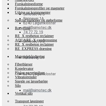
Forskalningsforme
Forskalningsprofiler og magneter
Udstyr og komponenter
Simotec A/S
Rønnevej 1A
Special maskiner og støbeforme
6240 Løgumkloster
mail@simotec.dk
Recycling
74 77 72 19
RE_X restbeton reclaimer
AQUARE_X vandrensning
Simotec A/S
RE_X restbeton reclaimer
RE_EXPRESS dræning
Materialehåndtering
Rønnevej 1A
Fiberblæser
Kopelevator
Påslag og vejesiloer
6240 Løgumkloster
Vibratorrender
Snegle og læssebælge
Silo
mail@simotec.dk
Vertikal silo
Transport løsninger