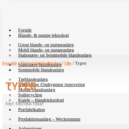
Videre
til
indhold
Forside
Blande- & pumpe teknologi
Grout blande- og pumpeanlæg
Mobil blande- og pumpeanlæg
Stationære- og Semimobile blandeanlæg
Forside
/
Materialehåndtering
/
Silo
/ Typer
Stationære blandeanlæg
Semimobile blandeanlæg
Tørblandeanlæg
TYPER
Nybygning /Ombygning /renovering
Mobile blandeanlæg
Soilrecycling
Kniele – blandeteknologi
fdsf fdsfdsa fdsaf
Præfabrikation
Produktionsanlæg – Weckenmann
Anlægstyper